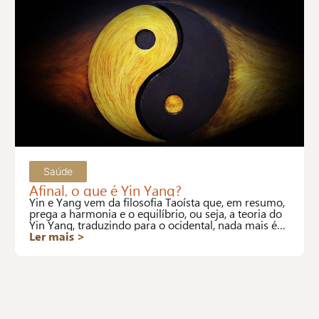
Saúde
Afinal, o que é Yin Yang?
Yin e Yang vem da filosofia Taoísta que, em resumo,
prega a harmonia e o equilíbrio, ou seja, a teoria do
Yin Yang, traduzindo para o ocidental, nada mais é
que a definição de saúde da OMS.
Ler mais >