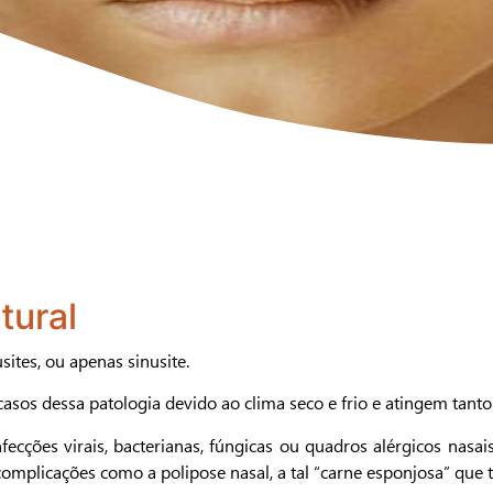
tural
ites, ou apenas sinusite.
s dessa patologia devido ao clima seco e frio e atingem tanto 
cções virais, bacterianas, fúngicas ou quadros alérgicos nasai
complicações como a polipose nasal, a tal “carne esponjosa” que 