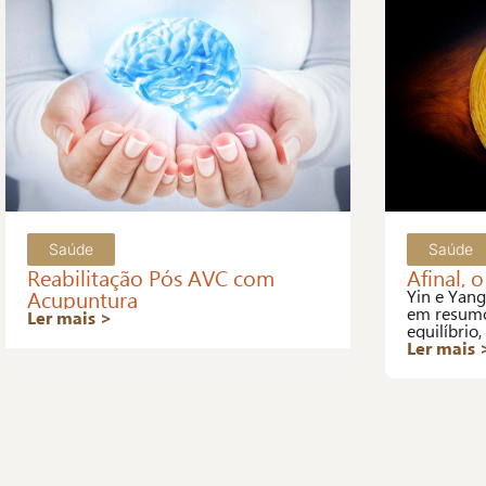
Saúde
Saúde
Reabilitação Pós AVC com
Afinal, 
Acupuntura
Yin e Yang
em resumo
Ler mais >
equilíbrio,
traduzindo
Ler mais 
é que a de