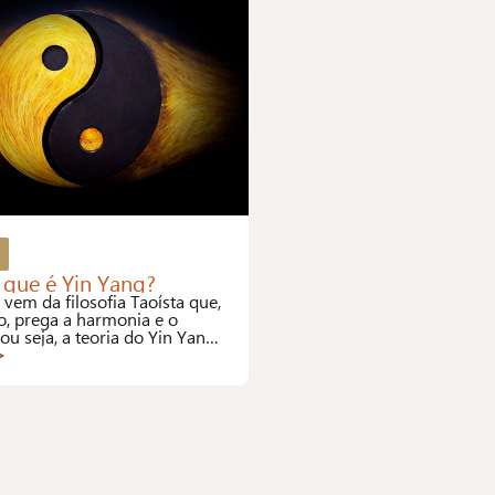
o que é Yin Yang?
 vem da filosofia Taoísta que,
, prega a harmonia e o
 ou seja, a teoria do Yin Yang,
 para o ocidental, nada mais
>
finição de saúde da OMS.