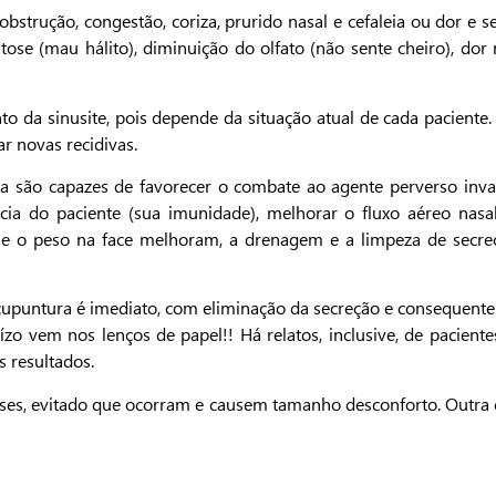
trução, congestão, coriza, prurido nasal e cefaleia ou dor e se
se (mau hálito), diminuição do olfato (não sente cheiro), dor n
o da sinusite, pois depende da situação atual de cada paciente.
ar novas recidivas.
a são capazes de favorecer o combate ao agente perverso invas
ncia do paciente (sua imunidade), melhorar o fluxo aéreo nas
a e o peso na face melhoram, a drenagem e a limpeza de secr
cupuntura é imediato, com eliminação da secreção e consequente 
ízo vem nos lenços de papel!! Há relatos, inclusive, de pacien
 resultados.
rises, evitado que ocorram e causem tamanho desconforto. Outra c