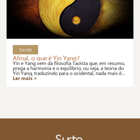
Saúde
Afinal, o que é Yin Yang?
Yin e Yang vem da filosofia Taoísta que, em resumo,
prega a harmonia e o equilíbrio, ou seja, a teoria do
Yin Yang, traduzindo para o ocidental, nada mais é
que a definição de saúde da OMS.
Ler mais >