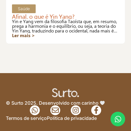
Saúde
Afinal, o que é Yin Yang?
Yin e Yang vem da filosofia Taoísta que, em resumo,
prega a harmonia e o equilíbrio, ou seja, a teoria do
Yin Yang, traduzindo para o ocidental, nada mais é
que a definição de saúde da OMS.
Ler mais >
© Surto 2025. Desenvolvido com carinho
Termos de serviço
Política de privacidade