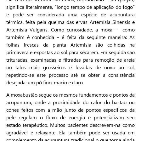
significa literalmente, “longo tempo de aplicação do fogo”
e pode ser considerada uma espécie de acupuntura
térmica, feita pela queima das ervas Artemísia Sinensis e
Artemísia Vulgaris. Como curiosidade, a moxa – como
também é conhecida – é feita da seguinte maneira: As
folhas frescas da planta Artemísia são colhidas na
primavera e expostas ao sol para secarem. Em seguida são
trituradas, examinadas e filtradas para remoção de areia
ou talos mais grosseiros e levadas de novo ao sol,
repetindo-se este processo até se obter a consistência
desejada: um pó fino, macio e claro.
A moxabustão segue os mesmos fundamentos e pontos da
acupuntura, onde a proximidade do calor do bastão ou
cones feitos com a mão junto de pontos específicos da
pele regulam o fluxo de energia e potencializam seu
estado terapêutico. Muitos pacientes descrevem-na como
agradável e relaxante. Ela também pode ser usada em
complemento da acupuntura tradicional o que torna ainda