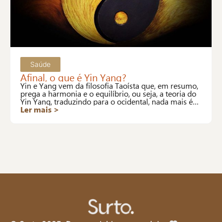
Saúde
Afinal, o que é Yin Yang?
Yin e Yang vem da filosofia Taoísta que, em resumo,
prega a harmonia e o equilíbrio, ou seja, a teoria do
Yin Yang, traduzindo para o ocidental, nada mais é
que a definição de saúde da OMS.
Ler mais >