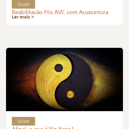
Saúde
Reabilitação Pós AVC com Acupuntura
Ler mais >
Saúde
Afinal, o que é Yin Yang?