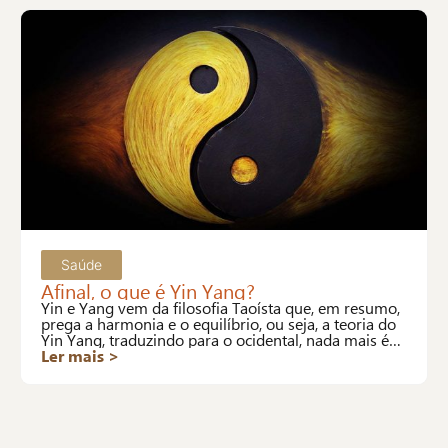
Saúde
Afinal, o que é Yin Yang?
Yin e Yang vem da filosofia Taoísta que, em resumo,
prega a harmonia e o equilíbrio, ou seja, a teoria do
Yin Yang, traduzindo para o ocidental, nada mais é
que a definição de saúde da OMS.
Ler mais >