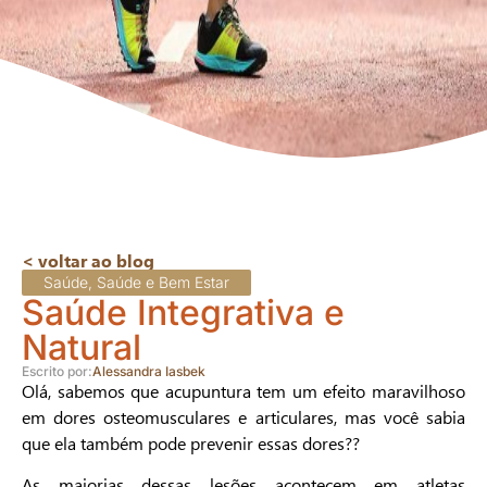
< voltar ao blog
Saúde
,
Saúde e Bem Estar
Saúde Integrativa e
Natural
Escrito por:
Alessandra Iasbek
Olá, sabemos que acupuntura tem um efeito maravilhoso
em dores osteomusculares e articulares, mas você sabia
que ela também pode prevenir essas dores??
As maiorias dessas lesões acontecem em atletas