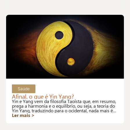
Saúde
Afinal, o que é Yin Yang?
Yin e Yang vem da filosofia Taoísta que, em resumo,
prega a harmonia e o equilíbrio, ou seja, a teoria do
Yin Yang, traduzindo para o ocidental, nada mais é
que a definição de saúde da OMS.
Ler mais >