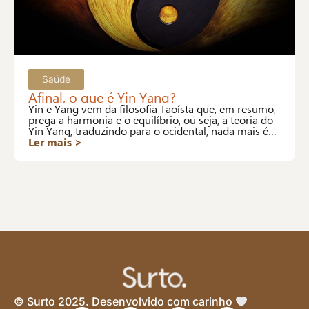
Saúde
Afinal, o que é Yin Yang?
Yin e Yang vem da filosofia Taoísta que, em resumo,
prega a harmonia e o equilíbrio, ou seja, a teoria do
Yin Yang, traduzindo para o ocidental, nada mais é
que a definição de saúde da OMS.
Ler mais >
© Surto 2025. Desenvolvido com carinho