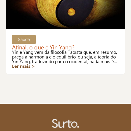
Saúde
Afinal, o que é Yin Yang?
Yin e Yang vem da filosofia Taoísta que, em resumo,
prega a harmonia e o equilíbrio, ou seja, a teoria do
Yin Yang, traduzindo para o ocidental, nada mais é
que a definição de saúde da OMS.
Ler mais >