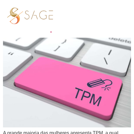
Tag:
TPM
TPM e Acupuntura
A grande maioria das mulheres apresenta TPM, a qual