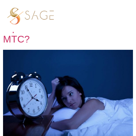
Tag:
Insônia
É possível tratar insônia com
MTC?