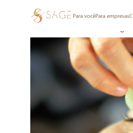
Tag:
guasha
Para você
Para empresas
C
Vamos eliminar as ruga