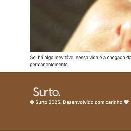
Se há algo inevitável nessa vida é a chegada da
permanentemente.
© Surto 2025. Desenvolvido com carinho