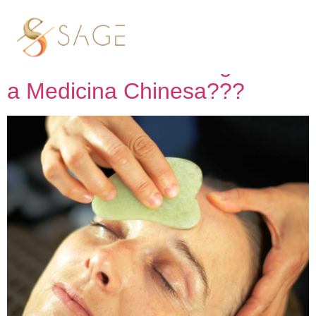
Tag:
Gua sha
Vamos eliminar as rugas com
a Medicina Chinesa???