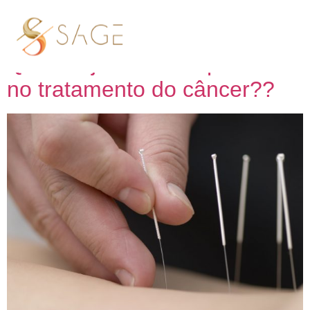
Tag:
Câncer
Qual a ajuda da acupuntura
no tratamento do câncer??