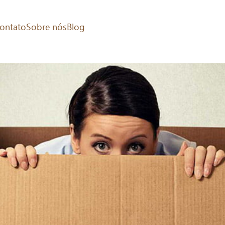
ontato
Sobre nós
Blog
ter medo