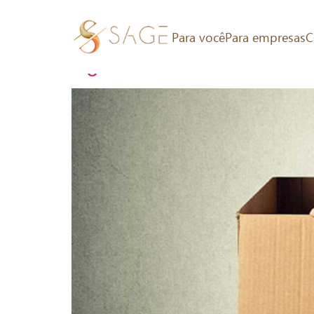
Tag:
Agorafobia
Para você
Para empresas
C
Agorafobia: O medo de 