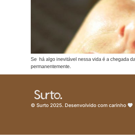
Se há algo inevitável nessa vida é a chegada da
permanentemente.
© Surto 2025. Desenvolvido com carinho