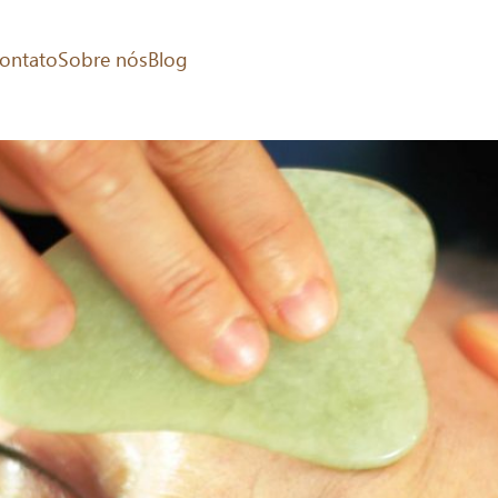
stêmica
ontato
Sobre nós
Blog
s com a Medicina Chinesa???