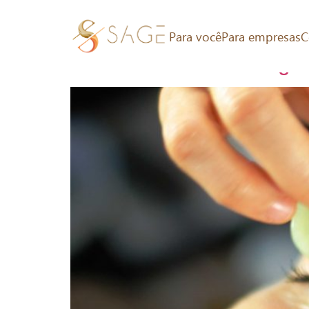
Tag:
Acupuntura si
Para você
Para empresas
C
Vamos eliminar as ruga