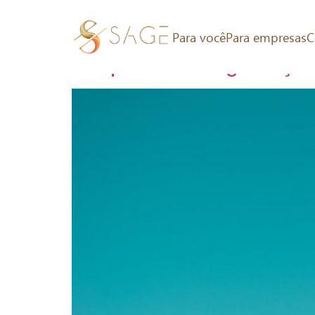
Tag:
Acupuntura na
Para você
Para empresas
C
Acupuntura na gestação