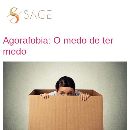
Tag:
Acupuntura e
ansiedade
Agorafobia: O medo de ter
medo